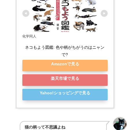
化学同人
ネコもよう図鑑: 色や柄がちがうのはニャン
で?
Amazonで見る
楽天市場で見る
Yahoo!ショッピングで見る
猫の柄って不思議よね