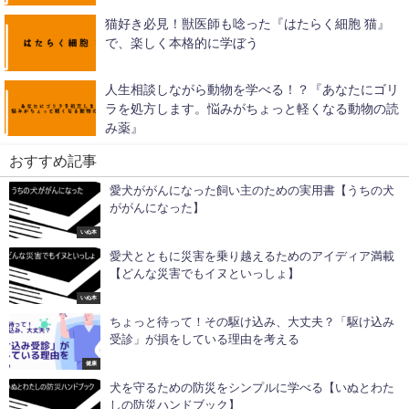
猫好き必見！獣医師も唸った『はたらく細胞 猫』
で、楽しく本格的に学ぼう
人生相談しながら動物を学べる！？『あなたにゴリ
ラを処方します。悩みがちょっと軽くなる動物の読
み薬』
おすすめ記事
愛犬ががんになった飼い主のための実用書【うちの犬
ががんになった】
いぬ本
愛犬とともに災害を乗り越えるためのアイディア満載
【どんな災害でもイヌといっしょ】
いぬ本
ちょっと待って！その駆け込み、大丈夫？「駆け込み
受診」が損をしている理由を考える
健康
犬を守るための防災をシンプルに学べる【いぬとわた
しの防災ハンドブック】