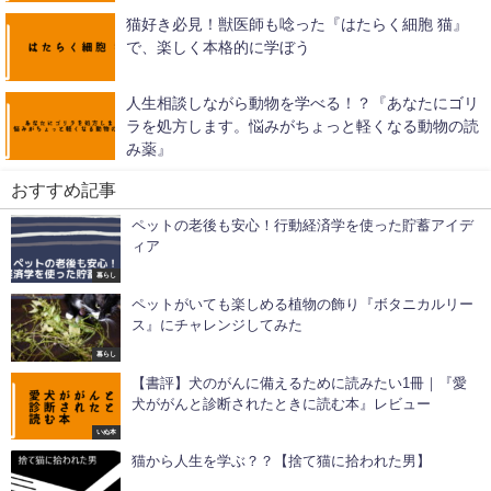
猫好き必見！獣医師も唸った『はたらく細胞 猫』
で、楽しく本格的に学ぼう
人生相談しながら動物を学べる！？『あなたにゴリ
ラを処方します。悩みがちょっと軽くなる動物の読
み薬』
おすすめ記事
ペットの老後も安心！行動経済学を使った貯蓄アイデ
ィア
暮らし
ペットがいても楽しめる植物の飾り『ボタニカルリー
ス』にチャレンジしてみた
暮らし
【書評】犬のがんに備えるために読みたい1冊｜『愛
犬ががんと診断されたときに読む本』レビュー
いぬ本
猫から人生を学ぶ？？【捨て猫に拾われた男】