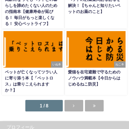
らしを諦めたくない人のため
解決！【ちゃんと知りたいペ
の指南本【健康寿命が延び
ットのお薬のこと】
る！ 毎日がもっと楽しくな
る！ 安心ペットライフ】
いぬ本
ねこ本
ペットが亡くなってツラい人
愛猫を在宅避難で守るための
に寄り添う本【「ペットロ
ノウハウ満載本【今日からは
ス」は乗りこえられます
じめるねこ防災】
か？】
1 / 8
プロフィール