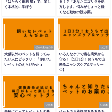
『はたらく細胞 猫』で、楽し
る！？『あなたにゴリラを処
く本格的に学ぼう
方します。悩みがちょっと軽
くなる動物の読み薬』
ほかの動物の本
ねこ本
犬猫以外のペットを飼ってみ
いろんなケアで猫を病気から
たい人にピッタリ！『 飼いた
守る！【1日3分！おうちで出
いペットのえらびかた 』
来るニャンズケア&マッサー
ジ】
いぬ本
いぬ本
高齢になってもペットとの暮
ペットのお薬疑問あるあるを